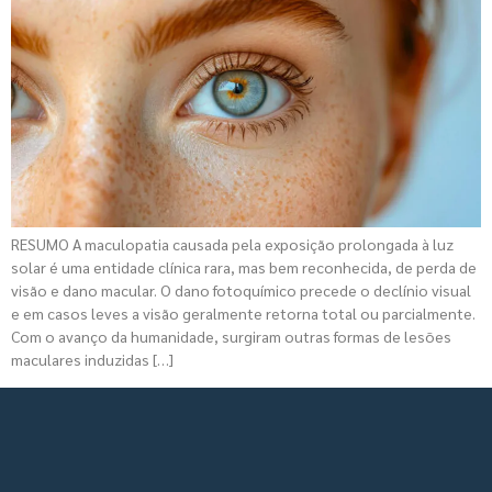
RESUMO A maculopatia causada pela exposição prolongada à luz
solar é uma entidade clínica rara, mas bem reconhecida, de perda de
visão e dano macular. O dano fotoquímico precede o declínio visual
e em casos leves a visão geralmente retorna total ou parcialmente.
Com o avanço da humanidade, surgiram outras formas de lesões
maculares induzidas […]