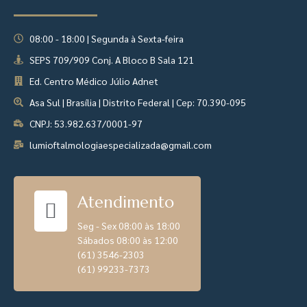
08:00 - 18:00 | Segunda à Sexta-feira
SEPS 709/909 Conj. A Bloco B Sala 121
Ed. Centro Médico Júlio Adnet
Asa Sul | Brasília | Distrito Federal | Cep: 70.390-095
CNPJ: 53.982.637/0001-97
lumioftalmologiaespecializada@gmail.com
Atendimento
Seg - Sex 08:00 às 18:00
Sábados 08:00 às 12:00
(61) 3546-2303
(61) 99233-7373